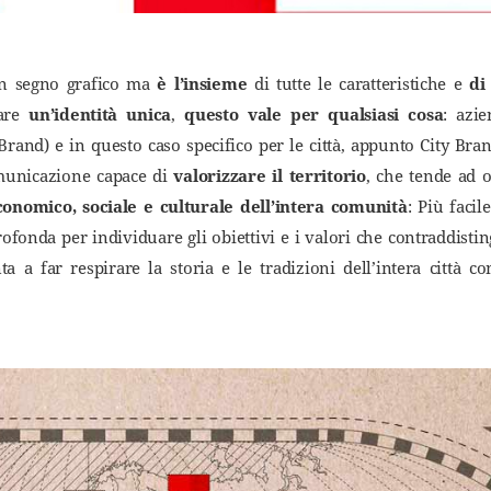
un segno grafico ma
è l’insieme
di tutte le caratteristiche e
di
eare
un’identità unica
,
questo vale per qualsiasi cosa
: azie
 Brand) e in questo caso specifico per le città, appunto City Bra
omunicazione capace di
valorizzare il territorio
, che tende ad o
conomico, sociale e culturale dell’intera comunità
: Più facil
ofonda per individuare gli obiettivi e i valori che contraddistin
a a far respirare la storia e le tradizioni dell’intera città c