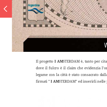
Il progetto
I AM
STERDAM è, tanto per citar
dove il fulcro è il claim che evidenzia l’o
legame con la città è stato consacrato dal
firmati ”
I AM
STERDAM” ed inserirli nelle 